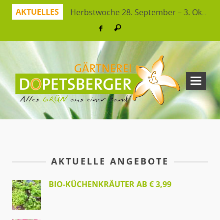
AKTUELLES
Herbstwoche 28. September – 3. Oktober
Herbstzeit ist Pflanzzeit!
Jetzt sparen mit unserer App
Hitzeresistente Pflanzen für unsere Gärten
Virtueller Rundgang in der Erlebnisgärtnerei
So bleibt Ihr grünes Paradies gesund und schön
Ferienspaß: Bienensuche in der Erlebnisgärtnerei
Workshop Herbststrauß
AKTUELLE ANGEBOTE
BIO-KÜCHENKRÄUTER AB € 3,99