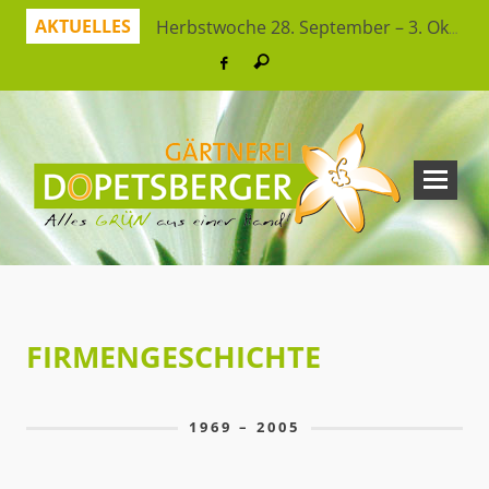
AKTUELLES
Herbstwoche 28. September – 3. Oktober
Herbstzeit ist Pflanzzeit!
Jetzt sparen mit unserer App
Hitzeresistente Pflanzen für unsere Gärten
Virtueller Rundgang in der Erlebnisgärtnerei
So bleibt Ihr grünes Paradies gesund und schön
Ferienspaß: Bienensuche in der Erlebnisgärtnerei
Workshop Herbststrauß
FIRMENGESCHICHTE
1969 – 2005