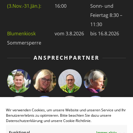
(3.Nov.-31.Jän.):
16:00
Sonn- und
Feiertag 8:30 –
11:30
Blumenkiosk
vom 3.8.2026
bis 16.8.2026
Sommersperre
ANSPRECHPARTNER
Wir verwenden Cookies, um unsere Website und unseren Service und Ihr
Benutzererlebnis zu optimieren. Bitte beachten Sie dazu unsere
Datenschutzerklärung
und unsere
Cookie-Richtlinie
.
Funktional
Immer aktiv