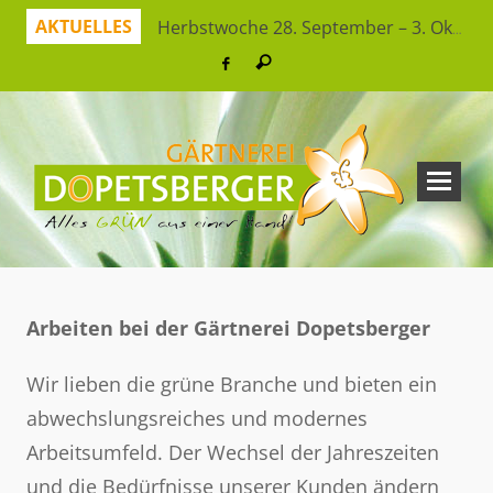
AKTUELLES
Herbstwoche 28. September – 3. Oktober
Herbstzeit ist Pflanzzeit!
Jetzt sparen mit unserer App
Hitzeresistente Pflanzen für unsere Gärten
Virtueller Rundgang in der Erlebnisgärtnerei
So bleibt Ihr grünes Paradies gesund und schön
Ferienspaß: Bienensuche in der Erlebnisgärtnerei
Workshop Herbststrauß
Arbeiten bei der Gärtnerei Dopetsberger
Wir lieben die grüne Branche und bieten ein
abwechslungsreiches und modernes
Arbeitsumfeld. Der Wechsel der Jahreszeiten
und die Bedürfnisse unserer Kunden ändern