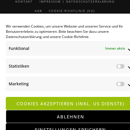
KONTAKT
IMPRESSUM | DATENSCHUTZERKLÄRUNG
AGB
COOKIE-RICHTLINIE (EU)
COPYRIGHT © 2024, GÄRTNEREI DOPETSBERGER, A-4600
Wir verwenden Cookies, um unsere Website und unseren Service und Ihr
WELS. TECHNIK:
MK KOMMUNIKATIONSDESIGN
Benutzererlebnis zu optimieren. Bitte beachten Sie dazu unsere
Datenschutzerklärung
und unsere
Cookie-Richtlinie
.
Funktional
Immer aktiv
Statistiken
St
Marketing
M
COOKIES AKZEPTIEREN (INKL. US DIENSTE)
ABLEHNEN
EINSTELLUNGEN SPEICHERN