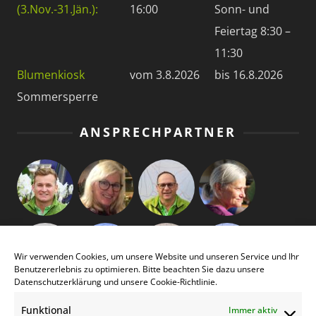
(3.Nov.-31.Jän.):
16:00
Sonn- und
Feiertag 8:30 –
11:30
Blumenkiosk
vom 3.8.2026
bis 16.8.2026
Sommersperre
ANSPRECHPARTNER
Wir verwenden Cookies, um unsere Website und unseren Service und Ihr
Benutzererlebnis zu optimieren. Bitte beachten Sie dazu unsere
Datenschutzerklärung
und unsere
Cookie-Richtlinie
.
Funktional
Immer aktiv