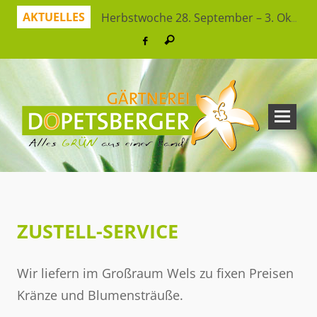
AKTUELLES
Herbstwoche 28. September – 3. Oktober
Herbstzeit ist Pflanzzeit!
Jetzt sparen mit unserer App
Hitzeresistente Pflanzen für unsere Gärten
Virtueller Rundgang in der Erlebnisgärtnerei
So bleibt Ihr grünes Paradies gesund und schön
Ferienspaß: Bienensuche in der Erlebnisgärtnerei
Workshop Herbststrauß
ZUSTELL-SERVICE
Wir liefern im Großraum Wels zu fixen Preisen
Kränze und Blumensträuße.