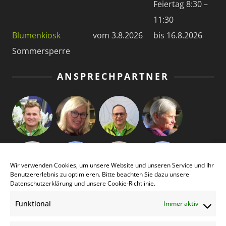
Feiertag 8:30 –
11:30
Blumenkiosk
vom 3.8.2026
bis 16.8.2026
Sommersperre
ANSPRECHPARTNER
Wir verwenden Cookies, um unsere Website und unseren Service und Ihr
Benutzererlebnis zu optimieren. Bitte beachten Sie dazu unsere
Datenschutzerklärung
und unsere
Cookie-Richtlinie
.
Funktional
Immer aktiv