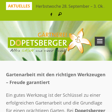
AKTUELLES
Herbstwoche 28. September – 3. Oktober
Herbstzeit ist Pflanzzeit!
Jetzt sparen mit unserer App
Hitzeresistente Pflanzen für unsere Gärten
Virtueller Rundgang in der Erlebnisgärtnerei
So bleibt Ihr grünes Paradies gesund und schön
Ferienspaß: Bienensuche in der Erlebnisgärtnerei
Workshop Herbststrauß
Gartenarbeit mit den richtigen Werkzeugen
– Freude garantiert
Ein gutes Werkzeug ist der Schlüssel zu einer
erfolgreichen Gartenarbeit und die Grundlage
für einen prächtigen Garten. Bei
Dopetsberger