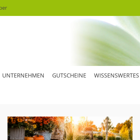
ber
ärten
rtnerei
 und schön
isgärtnerei
UNTERNEHMEN
GUTSCHEINE
WISSENSWERTES