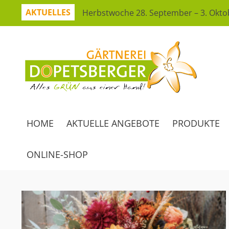
AKTUELLES
Herbstwoche 28. September – 3. Okto
Herbstzeit ist Pflanzzeit!
Jetzt sparen mit unserer App
Hitzeresistente Pflanzen für unsere G
Virtueller Rundgang in der Erlebnisgä
So bleibt Ihr grünes Paradies gesund
Ferienspaß: Bienensuche in der Erlebn
HOME
AKTUELLE ANGEBOTE
PRODUKTE
Workshop Herbststrauß
ONLINE-SHOP