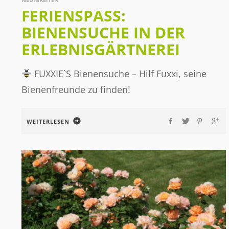
FERIENSPASS: B
IENENSUCHE IN DER E
RLEBNISGÄRTNEREI
FUXXIE`S Bienensuche – Hilf Fuxxi, seine
Bienenfreunde zu finden!
WEITERLESEN