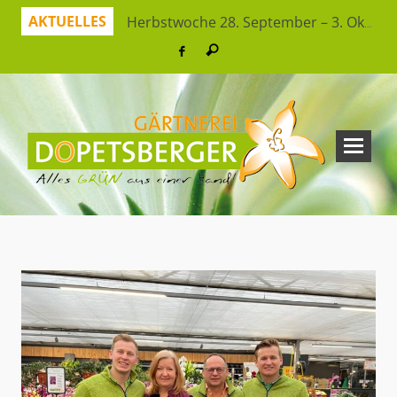
AKTUELLES
Herbstwoche 28. September – 3. Oktober
Herbstzeit ist Pflanzzeit!
Jetzt sparen mit unserer App
Hitzeresistente Pflanzen für unsere Gärten
Virtueller Rundgang in der Erlebnisgärtnerei
So bleibt Ihr grünes Paradies gesund und schön
Ferienspaß: Bienensuche in der Erlebnisgärtnerei
Workshop Herbststrauß