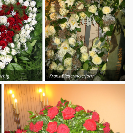
ärbig
Kranz Biedermeierform