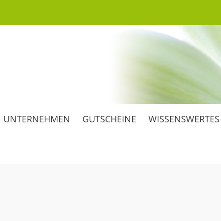
ärten
rtnerei
 und schön
isgärtnerei
UNTERNEHMEN
GUTSCHEINE
WISSENSWERTES
ber