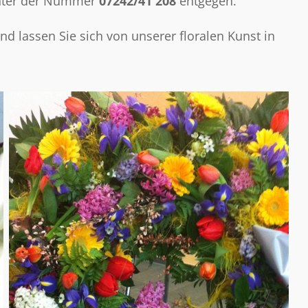
unter der Nummer
07242/41 208
entgegen.
nd lassen Sie sich von unserer floralen Kunst in