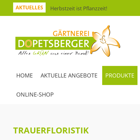
AKTUELLES
Herbstzeit ist Pflanzzeit!
Jetzt sparen mit unserer App
Hitzeresistente Pflanzen für unsere G
Virtueller Rundgang in der Erlebnisgä
So bleibt Ihr grünes Paradies gesund
Ferienspaß: Bienensuche in der Erlebn
Workshop Herbststrauß
HOME
AKTUELLE ANGEBOTE
PRODUKTE
Herbstwoche 28. September – 3. Okto
ONLINE-SHOP
TRAUERFLORISTIK