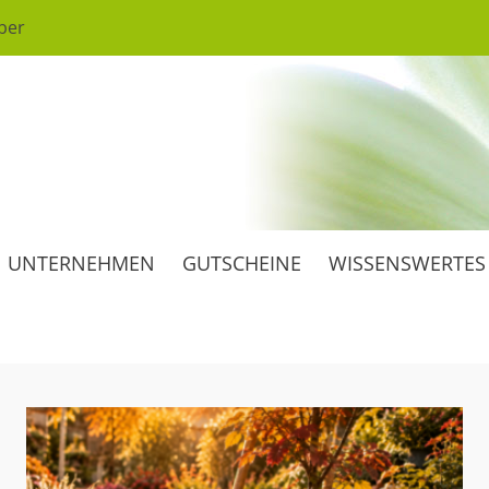
ber
ärten
rtnerei
 und schön
isgärtnerei
UNTERNEHMEN
GUTSCHEINE
WISSENSWERTES