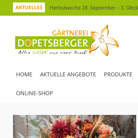
AKTUELLES
Herbstwoche 28. September – 3. Okto
Herbstzeit ist Pflanzzeit!
Jetzt sparen mit unserer App
Hitzeresistente Pflanzen für unsere G
Virtueller Rundgang in der Erlebnisgä
So bleibt Ihr grünes Paradies gesund
Ferienspaß: Bienensuche in der Erlebn
HOME
AKTUELLE ANGEBOTE
PRODUKTE
Workshop Herbststrauß
ONLINE-SHOP