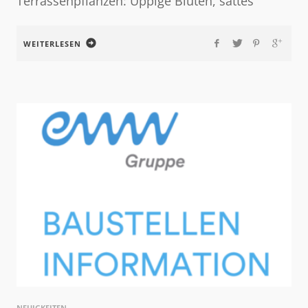
Terrassenpflanzen: Üppige Blüten, sattes
WEITERLESEN
NEUIGKEITEN