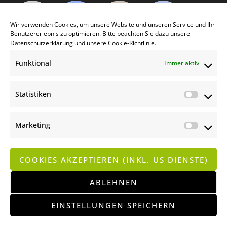
Wir verwenden Cookies, um unsere Website und unseren Service und Ihr
Benutzererlebnis zu optimieren. Bitte beachten Sie dazu unsere
Datenschutzerklärung
und unsere
Cookie-Richtlinie
.
Funktional
Immer aktiv
Statistiken
Statist
Marketing
Market
COOKIES AKZEPTIEREN (INKL. US DIENSTE)
KONTAKT
IMPRESSUM | DATENSCHUTZERKLÄRUNG
ABLEHNEN
AGB
COOKIE-RICHTLINIE (EU)
EINSTELLUNGEN SPEICHERN
COPYRIGHT © 2024, GÄRTNEREI DOPETSBERGER, A-4600