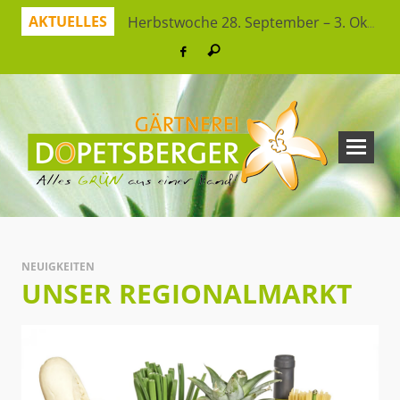
AKTUELLES
Herbstwoche 28. September – 3. Oktober
Herbstzeit ist Pflanzzeit!
Jetzt sparen mit unserer App
Hitzeresistente Pflanzen für unsere Gärten
Virtueller Rundgang in der Erlebnisgärtnerei
So bleibt Ihr grünes Paradies gesund und schön
Ferienspaß: Bienensuche in der Erlebnisgärtnerei
Workshop Herbststrauß
NEUIGKEITEN
UNSER REGIONALMARKT