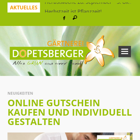
AKTUELLES
Herbstzeit ist Pflanzzeit!
Jetzt sparen mit unserer App
Hitzeresistente Pflanzen für unsere Gärten
Virtueller Rundgang in der Erlebnisgärtnerei
So bleibt Ihr grünes Paradies gesund und schön
Ferienspaß: Bienensuche in der Erlebnisgärtnerei
Workshop Herbststrauß
Herbstwoche 28. September – 3. Oktober
NEUIGKEITEN
ONLINE GUTSCHEIN
KAUFEN UND INDIVIDUELL
GESTALTEN