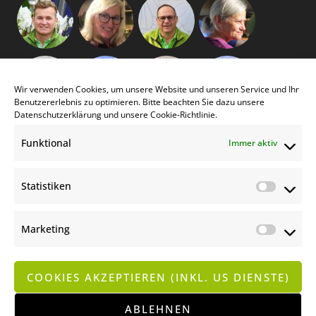
Wir verwenden Cookies, um unsere Website und unseren Service und Ihr
Benutzererlebnis zu optimieren. Bitte beachten Sie dazu unsere
Datenschutzerklärung
und unsere
Cookie-Richtlinie
.
Funktional
Immer aktiv
Statistiken
Statist
Marketing
Market
COOKIES AKZEPTIEREN (INKL. US DIENSTE)
KONTAKT
IMPRESSUM | DATENSCHUTZERKLÄRUNG
ABLEHNEN