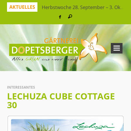
AKTUELLES
Herbstwoche 28. September – 3. Oktober
Herbstzeit ist Pflanzzeit!
Jetzt sparen mit unserer App
Hitzeresistente Pflanzen für unsere Gärten
Virtueller Rundgang in der Erlebnisgärtnerei
So bleibt Ihr grünes Paradies gesund und schön
Ferienspaß: Bienensuche in der Erlebnisgärtnerei
Workshop Herbststrauß
INTERESSANTES
LECHUZA CUBE COTTAGE
30